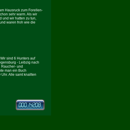
 am Hausruck zum Forellen-
schon sehr warm. Als wir
 und wir hatten zu tun,
 und waren froh wie die
. Wir sind 6 Hunters auf
Regensburg - Leibzig nach
n Raucher- und
nte man ein Buch
Uhr. Alle samt knallten