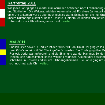
Karfreitag 2011
Wie jedes Jahr gings es wieder zum offiziellen Anfischen nach Frankenburg
und Störfischen. Die Wetteraussichten waren sehr gut. Für diese Jahreszeit 
um 6 Uhr ankamen war es aber noch nicht so warm. Es hatte um die null Grad
unsere Rutenringe eisfrei zu halten. Unsere Hunterfrauen hielten sich tapfer
Huberwirtin um 7 Uhr öffnete, um sich mit...
weiter...
Mai 2011
Endlich ist es soweit...! Endlich ist der 28.05.2011 da! Um 0 Uhr ging es los
zwei PKW's verteilt mit Ziel "Flattinge" in Schweden. Die Route ging über 
Rostock. Jeder war aufgedreht und die Stimmung war der Hammer. Bei de
Tankpausen gab es immer klasse, witzige Ereignisse. Alleine über das kön
schreiben. In Rostock sind wir um 8 Uhr angekommen. Die Fähre ging um 9 
sich nochmal aufs Ohr.
weiter...